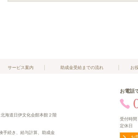
サービス案内
助成金受給までの流れ
お
お電話
10 北海道日伊文化会館本館２階
受付時間：
定休日 
険手続き、給与計算、助成金
お